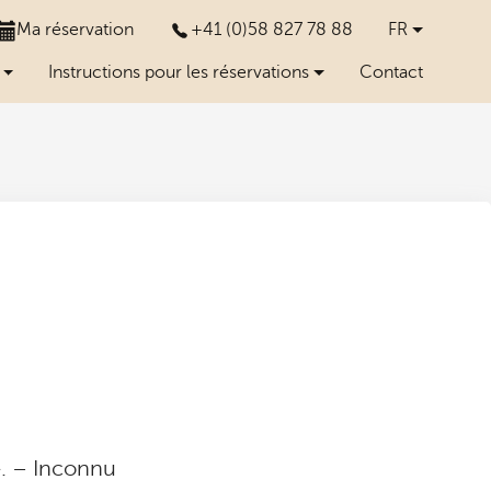
Ma réservation
+41 (0)58 827 78 88
FR
Instructions pour les réservations
Contact
s». – Inconnu