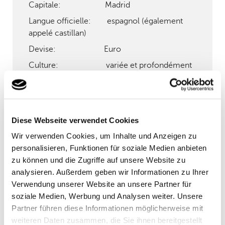
Capitale: Madrid
Langue officielle: espagnol (également
appelé castillan)
Devise: Euro
Culture: variée et profondément
influencée par l’histoire, l’art, la musique, la
danse et la littérature
Politique: monarchie
parlementaire
Diese Webseite verwendet Cookies
Cuisine: célèbre pour ses tapas,
Wir verwenden Cookies, um Inhalte und Anzeigen zu
sa paella, son jamón (jambon) et un grand
personalisieren, Funktionen für soziale Medien anbieten
choix de vins
zu können und die Zugriffe auf unsere Website zu
analysieren. Außerdem geben wir Informationen zu Ihrer
Activités: tourisme balnéaire,
Verwendung unserer Website an unsere Partner für
découverte de villes historiques,randonnée en
soziale Medien, Werbung und Analysen weiter. Unsere
montagne, spectacles de flamenco et de
Partner führen diese Informationen möglicherweise mit
musique
weiteren Daten zusammen, die Sie ihnen bereitgestellt