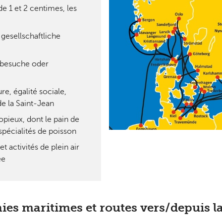
t 2 centimes, les
ellschaftliche
uche oder
égalité sociale,
 de la Saint-Jean
copieux, dont le pain de
 spécialités de poisson
ctivités de plein air
ée
s maritimes et routes vers/depuis l