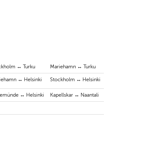
ckholm ↔ Turku
Mariehamn ↔ Turku
iehamn ↔ Helsinki
Stockholm ↔ Helsinki
vemünde ↔ Helsinki
Kapellskar ↔ Naantali