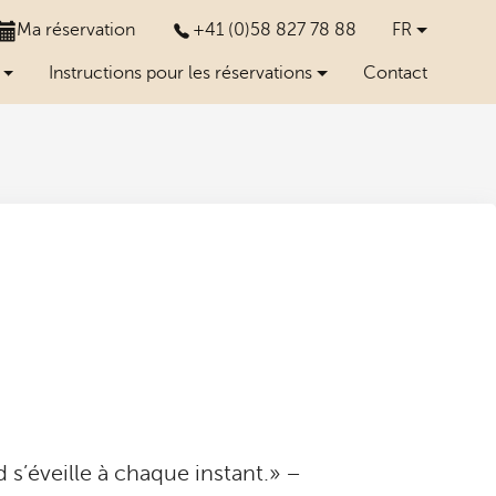
Ma réservation
+41 (0)58 827 78 88
FR
Instructions pour les réservations
Contact
d s’éveille à chaque instant.» –