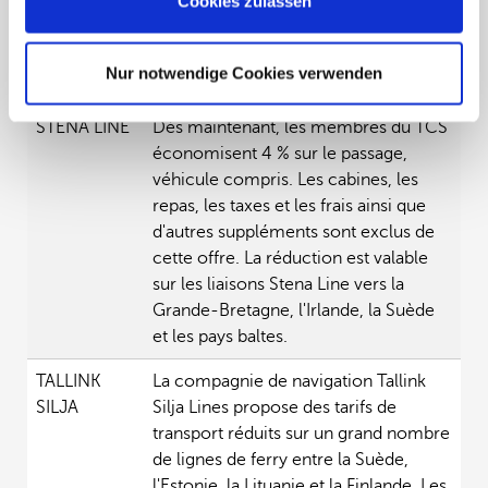
Cookies zulassen
TOREMAR
Lines, Tirrenia et Toremar depuis
l'Italie continentale vers les îles de la
mer Tyrrhénienne (Corse / Elbe /
Nur notwendige Cookies verwenden
Sardaigne / Sicile).
STENA LINE
Dès maintenant, les membres du TCS
économisent 4 % sur le passage,
véhicule compris. Les cabines, les
repas, les taxes et les frais ainsi que
d'autres suppléments sont exclus de
cette offre. La réduction est valable
sur les liaisons Stena Line vers la
Grande-Bretagne, l'Irlande, la Suède
et les pays baltes.
TALLINK
La compagnie de navigation Tallink
SILJA
Silja Lines propose des tarifs de
transport réduits sur un grand nombre
de lignes de ferry entre la Suède,
l'Estonie, la Lituanie et la Finlande. Les