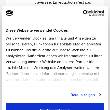
traversée. La réduction n'est pas
accordée sur le tabac, l'alcool, les
parfums, les magazines et les
journaux.
GRIMALDI
Les membres TCS bénéficient d'une
Diese Webseite verwendet Cookies
LINES
réduction allant jusqu'à 10 % sur les
Wir verwenden Cookies, um Inhalte und Anzeigen zu
réservations, à l'exception des trajets
personalisieren, Funktionen für soziale Medien anbieten
Napoli ↔ Cagliari, Cagliari ↔
zu können und die Zugriffe auf unsere Website zu
Palermo, Civitavecchia ↔ Arbatax et
analysieren. Außerdem geben wir Informationen zu Ihrer
Civitavecchia ↔ Cagliari. Non
Verwendung unserer Website an unsere Partner für
cumulable avec d'autres offres et non
soziale Medien, Werbung und Analysen weiter. Unsere
valable pour les suppléments
Partner führen diese Informationen möglicherweise mit
carburant. Les tarifs spéciaux sont
weiteren Daten zusammen, die Sie ihnen bereitgestellt
exclus.
haben oder die sie im Rahmen Ihrer Nutzung der Dienste
gesammelt haben. Sie geben Einwilligung zu unseren
MOBY
Les membres TCS sont exemptés des
Details zeigen
Cookies, wenn Sie unsere Webseite weiterhin nutzen.
LINES,
taxes de billet des compagnies de
TIRRENIA,
navigation sur toutes les lignes Moby