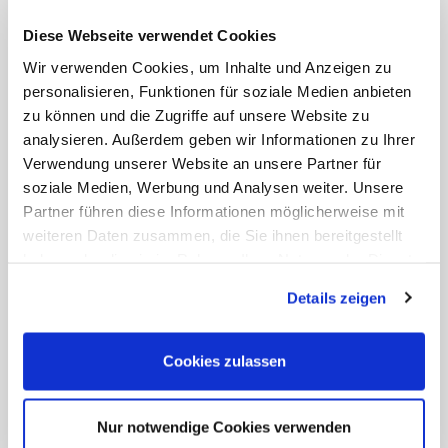
gewährt.
Diese Webseite verwendet Cookies
GRIMALDI
TCS Mitglieder erhalten bis zu 10%
Wir verwenden Cookies, um Inhalte und Anzeigen zu
LINES
Ermäßigung auf Buchungen,
personalisieren, Funktionen für soziale Medien anbieten
ausgenommen sind die Strecken
zu können und die Zugriffe auf unsere Website zu
Napoli ↔ Cagliari, Cagliari ↔ Palermo,
analysieren. Außerdem geben wir Informationen zu Ihrer
Civitavecchia ↔ Arbatax und
Verwendung unserer Website an unsere Partner für
Civitavecchia ↔ Cagliari. Nicht mit
soziale Medien, Werbung und Analysen weiter. Unsere
anderen Angeboten kombinierbar und
Partner führen diese Informationen möglicherweise mit
gilt nicht für Treibstoffzuschläge.
weiteren Daten zusammen, die Sie ihnen bereitgestellt
Sondertarife sind ausgenommen.
haben oder die sie im Rahmen Ihrer Nutzung der Dienste
MOBY
Auf allen Moby Lines, Tirrenia und
gesammelt haben. Sie geben Einwilligung zu unseren
Details zeigen
LINES,
Toremar Verbindungen vom
Cookies, wenn Sie unsere Webseite weiterhin nutzen.
TIRRENIA,
Italienischen Festland auf die Inseln im
TOREMAR
Tyrrhenischen Meer (Korsika / Elba /
Cookies zulassen
Sardinien / Sizilien) entfällt für TCS
Mitglieder die Buchungsgebühr der
Reederei.
Nur notwendige Cookies verwenden