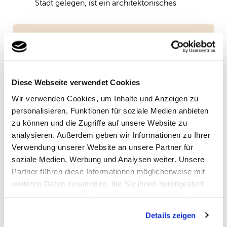
Stadt gelegen, ist ein architektonisches
Juwel mit prächtigen Innenräumen und
einem Panoramablick über die Weichsel.
Kulturelle Fakten
Fun Facts
Diese Webseite verwendet Cookies
Wir verwenden Cookies, um Inhalte und Anzeigen zu
Saisonale Gegebenheiten
personalisieren, Funktionen für soziale Medien anbieten
zu können und die Zugriffe auf unsere Website zu
analysieren. Außerdem geben wir Informationen zu Ihrer
Sommer:
Verwendung unserer Website an unsere Partner für
soziale Medien, Werbung und Analysen weiter. Unsere
Malownicze Mazury - Seenlandschaft:
Partner führen diese Informationen möglicherweise mit
Im Sommer verwandeln sich die Mazurischen
weiteren Daten zusammen, die Sie ihnen bereitgestellt
Seen in ein Paradies für Wassersportler und
haben oder die sie im Rahmen Ihrer Nutzung der Dienste
Naturliebhaber. Mit über 2.000 Seen bieten die
gesammelt haben. Sie geben Einwilligung zu unseren
Details zeigen
Mazuren endlose Möglichkeiten zum Segeln,
Cookies, wenn Sie unsere Webseite weiterhin nutzen.