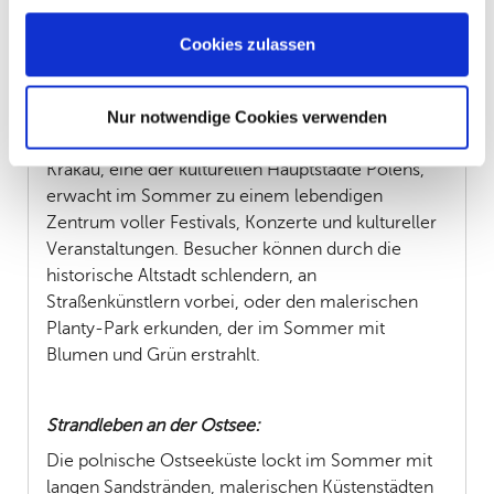
Kanufahren, Angeln und Schwimmen in
kristallklarem Wasser, umgeben von üppiger Natur
Cookies zulassen
und malerischen Dörfern.
Nur notwendige Cookies verwenden
Festliche Stimmung in Krakau:
Krakau, eine der kulturellen Hauptstädte Polens,
erwacht im Sommer zu einem lebendigen
Zentrum voller Festivals, Konzerte und kultureller
Veranstaltungen. Besucher können durch die
historische Altstadt schlendern, an
Straßenkünstlern vorbei, oder den malerischen
Planty-Park erkunden, der im Sommer mit
Blumen und Grün erstrahlt.
Strandleben an der Ostsee:
Die polnische Ostseeküste lockt im Sommer mit
langen Sandstränden, malerischen Küstenstädten