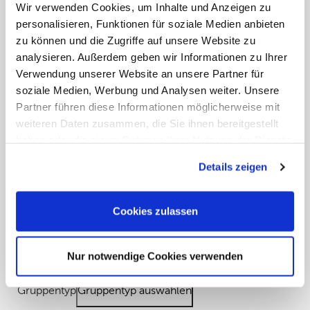
Reise mit Freunden: Wenn Sie mit vielen Teilnehmern
Wir verwenden Cookies, um Inhalte und Anzeigen zu
oder mehreren Fahrzeugen reisen, kümmert sich
personalisieren, Funktionen für soziale Medien anbieten
ADAC Fähren um die passende Organisation. Wir
zu können und die Zugriffe auf unsere Website zu
finden für Sie die besten Fährverbindungen.
analysieren. Außerdem geben wir Informationen zu Ihrer
Gemeinsam reisen heißt mehr erleben.
Eine
Verwendung unserer Website an unsere Partner für
Gruppenreise mit ADAC Fähren bedeutet: von Anfang
soziale Medien, Werbung und Analysen weiter. Unsere
an zusammen starten, das Abenteuer teilen und schon
Partner führen diese Informationen möglicherweise mit
an Bord die Gemeinschaft genießen. Ob mit Freunden,
weiteren Daten zusammen, die Sie ihnen bereitgestellt
Kollegen oder dem Verein – in der Gruppe wird aus
haben oder die sie im Rahmen Ihrer Nutzung der Dienste
einer Überfahrt ein echtes Erlebnis.
gesammelt haben. Sie geben Einwilligung zu unseren
Details zeigen
Cookies, wenn Sie unsere Webseite weiterhin nutzen.
zum Blog: Gruppenreisen leicht gemacht mit ADAC
Cookies zulassen
Fähren!
Nur notwendige Cookies verwenden
Gruppenbuchungsformular
Gruppentyp
Gruppentyp auswählen