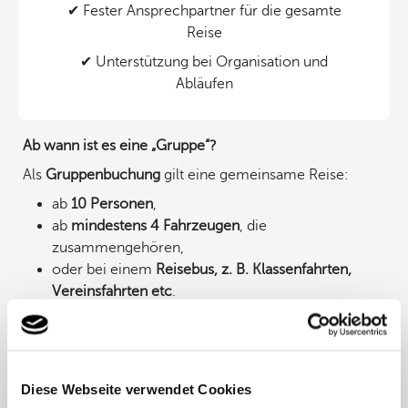
✔ Fester Ansprechpartner für die gesamte
Reise
✔ Unterstützung bei Organisation und
Abläufen
Ab wann ist es eine „Gruppe“?
Als
Gruppenbuchung
gilt eine gemeinsame Reise:
ab
10 Personen
,
ab
mindestens 4 Fahrzeugen
, die
zusammengehören,
oder bei einem
Reisebus, z. B. Klassenfahrten,
Vereinsfahrten etc
.
Warum eine Gruppenreise mit ADAC Fähren?
Ob Firmenveranstaltung, Vereinsausflug oder eine
Diese Webseite verwendet Cookies