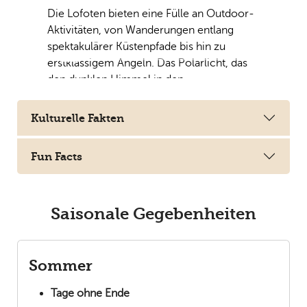
Die Lofoten bieten eine Fülle an Outdoor-
Aktivitäten, von Wanderungen entlang
spektakulärer Küstenpfade bis hin zu
erstklassigem Angeln. Das Polarlicht, das
den dunklen Himmel in den
Wintermonaten durchdringt, verleiht
diesem Ort eine mystische Aura.
Kulturelle Fakten
Die Lofoten sind nicht nur ein visuelles
Wunder, sondern auch ein Rückzugsort,
Fun Facts
der die Seele mit seiner unberührten Natur
und seiner unvergleichlichen Ruhe berührt.
Saisonale Gegebenheiten
Sommer
Tage ohne Ende