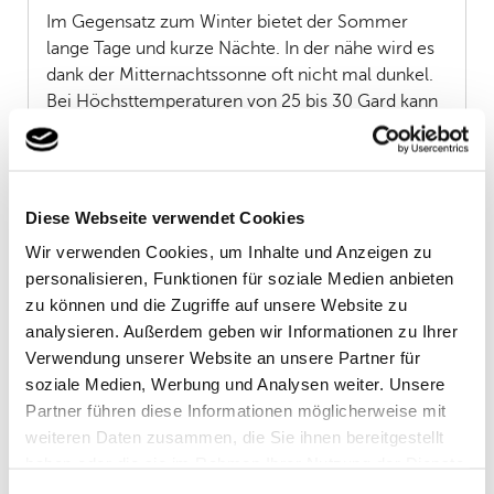
Im Gegensatz zum Winter bietet der Sommer
lange Tage und kurze Nächte. In der nähe wird es
dank der Mitternachtssonne oft nicht mal dunkel.
Bei Höchsttemperaturen von 25 bis 30 Gard kann
man die langen Tage draußen in der Natur
genießen und viel unterwegs sein. Trotzdem
sollten Sie immer Regen und winddichte Kleidung
mit sich tragen. In Norwegen gibt es das
Diese Webseite verwendet Cookies
Sprichwort: „es gibt kein schlechtes Wetter,
Wir verwenden Cookies, um Inhalte und Anzeigen zu
sondern nur schlechte Kleidung.“
personalisieren, Funktionen für soziale Medien anbieten
zu können und die Zugriffe auf unsere Website zu
Outdoor-Aktivitäten
analysieren. Außerdem geben wir Informationen zu Ihrer
Verwendung unserer Website an unsere Partner für
Ab Mai startet das aktive Outdoorleben der
soziale Medien, Werbung und Analysen weiter. Unsere
Norweger. Schwimmen, Radfahren, Wandern,
Partner führen diese Informationen möglicherweise mit
Reiten, Kanufahren, es gibt eine große Bandbreite
weiteren Daten zusammen, die Sie ihnen bereitgestellt
der Angeboten. Allein in Norwegen gibt es knapp
haben oder die sie im Rahmen Ihrer Nutzung der Dienste
7000 verschiedene Wanderrouten, mit diesen
gesammelt haben. Sie geben Einwilligung zu unseren