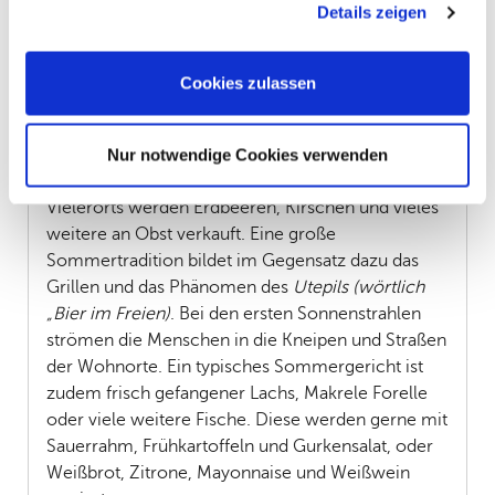
Details zeigen
man das ganze Land nah an der Natur erleben
Cookies, wenn Sie unsere Webseite weiterhin nutzen.
kann.
Cookies zulassen
Köstlichkeiten im Sommer
Sommer bedeutet sammeln und jagen. Im
Nur notwendige Cookies verwenden
Sommer dreht sich alles um Beeren und Grillen.
Vielerorts werden Erdbeeren, Kirschen und vieles
weitere an Obst verkauft. Eine große
Sommertradition bildet im Gegensatz dazu das
Grillen und das Phänomen des
Utepils (wörtlich
„Bier im Freien)
. Bei den ersten Sonnenstrahlen
strömen die Menschen in die Kneipen und Straßen
der Wohnorte. Ein typisches Sommergericht ist
zudem frisch gefangener Lachs, Makrele Forelle
oder viele weitere Fische. Diese werden gerne mit
Sauerrahm, Frühkartoffeln und Gurkensalat, oder
Weißbrot, Zitrone, Mayonnaise und Weißwein