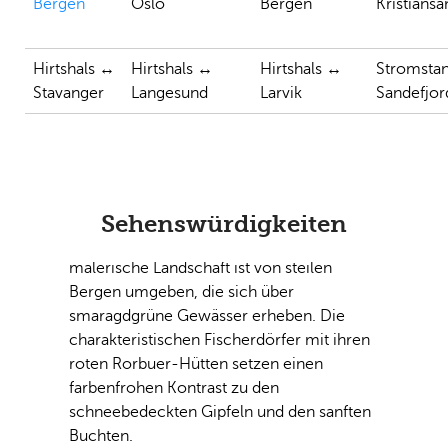
Bergen
Oslo
Bergen
Kristian
Hirtshals ↔
Hirtshals ↔
Hirtshals ↔
Stromsta
Stavanger
Langesund
Larvik
Sandefjor
Lofoten
Die Lofoten, eine majestätische
Inselgruppe im hohen Norden Norwegens,
Sehenswürdigkeiten
fasziniert mit ihrer atemberaubenden
Schönheit. Diese raue, aber dennoch
malerische Landschaft ist von steilen
Bergen umgeben, die sich über
smaragdgrüne Gewässer erheben. Die
charakteristischen Fischerdörfer mit ihren
roten Rorbuer-Hütten setzen einen
farbenfrohen Kontrast zu den
schneebedeckten Gipfeln und den sanften
Previous
Next
Buchten.