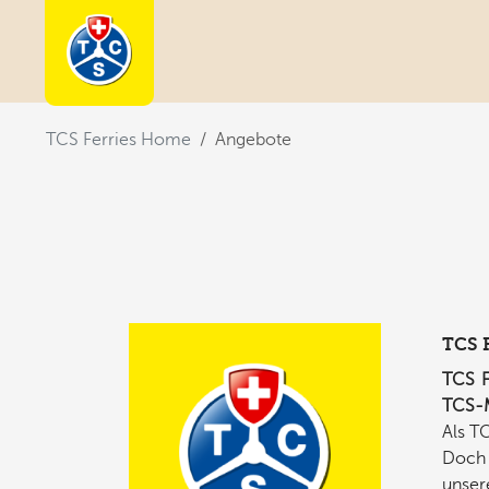
You are here:
TCS Ferries Home
Angebote
TCS F
TCS F
TCS-M
Als T
Doch 
unser