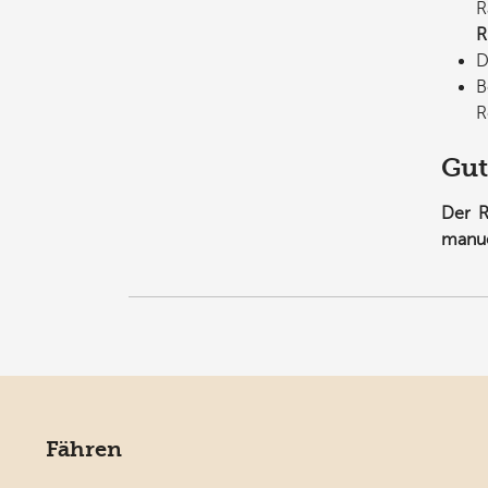
R
R
D
R
Gut
Der R
manuel
Fähren