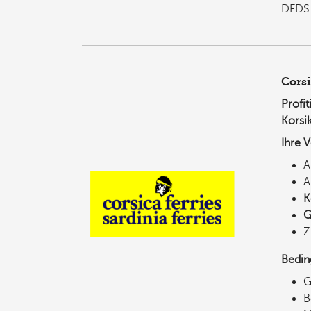
DFDS
Corsi
Profi
Korsi
Ihre V
A
K
G
Z
Bedin
G
B