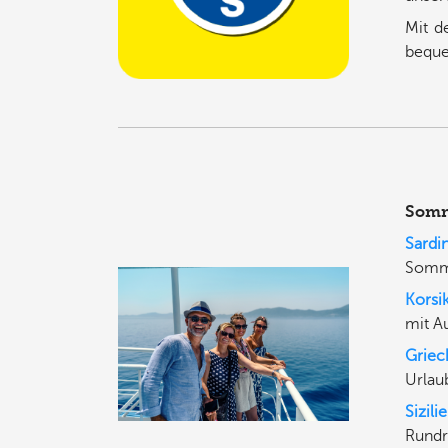
Mit 
beque
Somme
Sardi
Somme
Korsi
mit A
Griec
Urlau
Sizili
Rundr