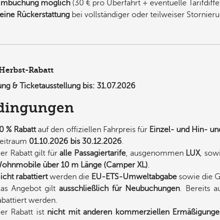
mbuchung möglich
(30 € pro Überfahrt + eventuelle Tarifdiff
eine Rückerstattung
bei vollständiger oder teilweiser Stornier
Herbst-Rabatt
ng & Ticketausstellung bis:
31.07.2026
dingungen
0 % Rabatt
auf den offiziellen Fahrpreis für
Einzel- und Hin- un
eitraum
01.10.2026 bis 30.12.2026
.
er Rabatt gilt für
alle Passagiertarife
, ausgenommen
LUX
, sow
ohnmobile über 10 m Länge (Camper XL)
.
icht rabattiert
werden die
EU-ETS-Umweltabgabe
sowie die G
as Angebot gilt
ausschließlich für Neubuchungen
. Bereits a
abattiert werden.
er Rabatt ist
nicht mit anderen kommerziellen Ermäßigung