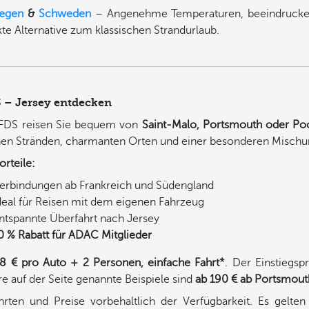
egen
&
Schweden
– Angenehme Temperaturen, beeindrucken
kte Alternative zum klassischen Strandurlaub.
 – Jersey entdecken
FDS reisen Sie bequem von
Saint-Malo, Portsmouth oder Po
en Stränden, charmanten Orten und einer besonderen Mischung
orteile:
erbindungen ab Frankreich und Südengland
deal für Reisen mit dem eigenen Fahrzeug
ntspannte Überfahrt nach Jersey
0 % Rabatt für ADAC Mitglieder
8 € pro Auto + 2 Personen, einfache Fahrt*
. Der Einstiegsp
re auf der Seite genannte Beispiele sind
ab 190 € ab Portsmout
hrten und Preise vorbehaltlich der Verfügbarkeit. Es gelt