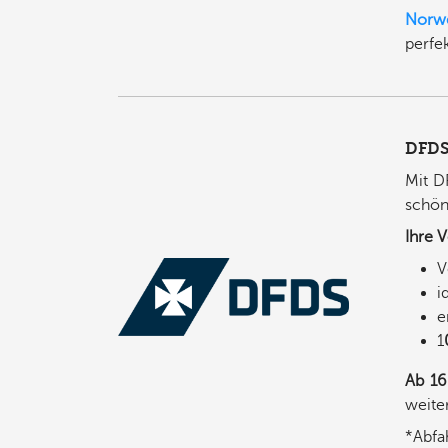
Norw
perfe
DFDS
Mit D
schön
Ihre V
V
i
e
1
Ab 16
weite
*Abfa