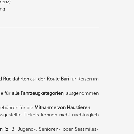
erenz)
ung
d Rückfahrten
auf der
Route Bari
für Reisen im
ie für
alle Fahrzeugkategorien
, ausgenommen
ebühren für die
Mitnahme von Haustieren
.
usgestellte Tickets können nicht nachträglich
en
(z. B. Jugend-, Senioren- oder Seasmiles-