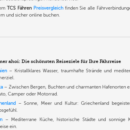
dem
TCS Fähren
Preisvergleich
finden Sie alle Fährverbindung
m und sicher online buchen.
r ahoi: Die schönsten Reiseziele für Ihre Fährreise
nien
– Kristallklares Wasser, traumhafte Strände und medite
rziel.
ka
– Zwischen Bergen, Buchten und charmanten Hafenorten er
uto, Camper oder Motorrad.
henland
– Sonne, Meer und Kultur: Griechenland begeiste
bsgefühl.
en
– Mediterrane Küche, historische Städte und sonnige K
eise ein.