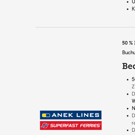
U
K
50 % 
Buchu
Be
5
Z
D
W
N
D
r
D