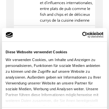
et d’influences internationales,
entre plats de pub comme le
fish and chips et de délicieux
currys de la cuisine indienne
Activités:
exploration de ruines comme
Stonehenge ou les thermes
romains de Bath
Diese Webseite verwendet Cookies
Wir verwenden Cookies, um Inhalte und Anzeigen zu
personalisieren, Funktionen für soziale Medien anbieten
zu können und die Zugriffe auf unsere Website zu
analysieren. Außerdem geben wir Informationen zu Ihrer
Verwendung unserer Website an unsere Partner für
Compagnies maritimes et routes
soziale Medien, Werbung und Analysen weiter. Unsere
Partner führen diese Informationen möglicherweise mit
vers/depuis la Grande-Bretagne
weiteren Daten zusammen, die Sie ihnen bereitgestellt
haben oder die sie im Rahmen Ihrer Nutzung der Dienste