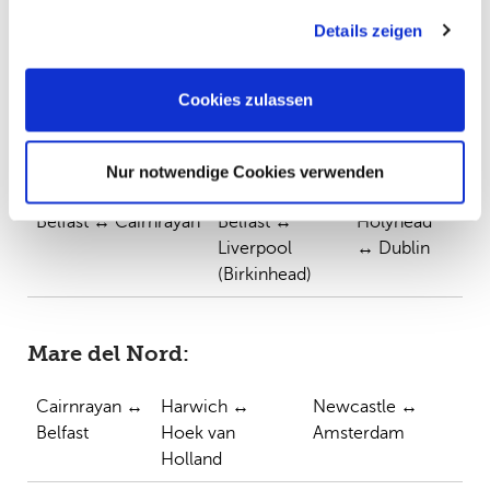
gesammelt haben. Sie geben Einwilligung zu unseren
Details zeigen
Cookies, wenn Sie unsere Webseite weiterhin nutzen.
Cookies zulassen
Mer d’Irlande:
Nur notwendige Cookies verwenden
Belfast ↔ Cairnrayan
Belfast ↔
Holyhead
Liverpool
↔ Dublin
(Birkinhead)
Mare del Nord
:
Cairnrayan ↔
Harwich ↔
Newcastle ↔
Belfast
Hoek van
Amsterdam
Holland