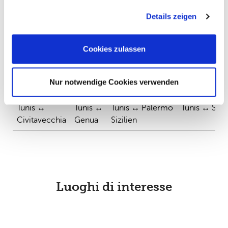
vers/depuis la Tunisie
gesammelt haben. Sie geben Einwilligung zu unseren
Details zeigen
Cookies, wenn Sie unsere Webseite weiterhin nutzen.
Cookies zulassen
Nur notwendige Cookies verwenden
Mer Tyrrhénienne
:
Tunis ↔
Tunis ↔
Tunis ↔ Palermo
Tunis ↔ Sale
Civitavecchia
Genua
Sizilien
Luoghi di interesse