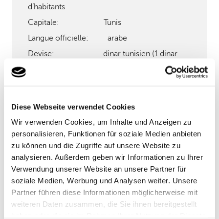
d’habitants
Capitale: Tunis
Langue officielle: arabe
Devise: dinar tunisien (1 dinar
tunisien = 1000 millimes)
Culture: art coloré, musique
traditionnelle, artisanat et folklore.
Diese Webseite verwendet Cookies
Cuisine: couscous, tajine, harissa
et mezze, mais aussi baklava et makroud
Wir verwenden Cookies, um Inhalte und Anzeigen zu
personalisieren, Funktionen für soziale Medien anbieten
Activités: exploration des sites
zu können und die Zugriffe auf unsere Website zu
historiques, trekking à dos de chameau et
analysieren. Außerdem geben wir Informationen zu Ihrer
sports nautiques
Verwendung unserer Website an unsere Partner für
soziale Medien, Werbung und Analysen weiter. Unsere
Partner führen diese Informationen möglicherweise mit
weiteren Daten zusammen, die Sie ihnen bereitgestellt
Compagnies maritimes et routes
haben oder die sie im Rahmen Ihrer Nutzung der Dienste