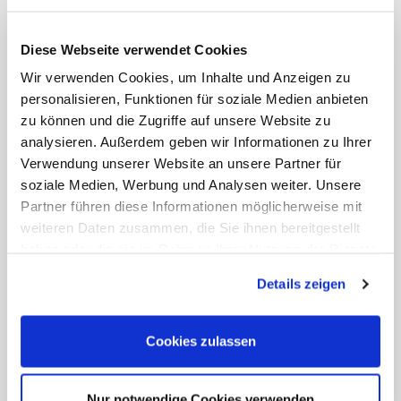
Diese Webseite verwendet Cookies
Wir verwenden Cookies, um Inhalte und Anzeigen zu
personalisieren, Funktionen für soziale Medien anbieten
Corsica Ferries – Tariffe vantaggiose per camper
zu können und die Zugriffe auf unsere Website zu
Approfitta delle nostre tariffe speciali per camper,
analysieren. Außerdem geben wir Informationen zu Ihrer
motorhome e caravan sulle rotte per Corsica,
Verwendung unserer Website an unsere Partner für
Sardegna e Baleari.
soziale Medien, Werbung und Analysen weiter. Unsere
Partner führen diese Informationen möglicherweise mit
I tuoi vantaggi:
weiteren Daten zusammen, die Sie ihnen bereitgestellt
A partire da
96 € a traversata
per 1 persona +
haben oder die sie im Rahmen Ihrer Nutzung der Dienste
camper (fino a 7 m di lunghezza, 2,40 m di altezza,
gesammelt haben. Sie geben Einwilligung zu unseren
2 m di larghezza)
Details zeigen
Cookies, wenn Sie unsere Webseite weiterhin nutzen.
Partenze da Savona, Livorno, Nizza e Tolone
Cabine confortevoli disponibili come opzione
Cookies zulassen
Bombole del gas consentite (chiuse), campeggio a
bordo non possibile
Servizi aggiuntivi disponibili alla tariffa regolare
Nur notwendige Cookies verwenden