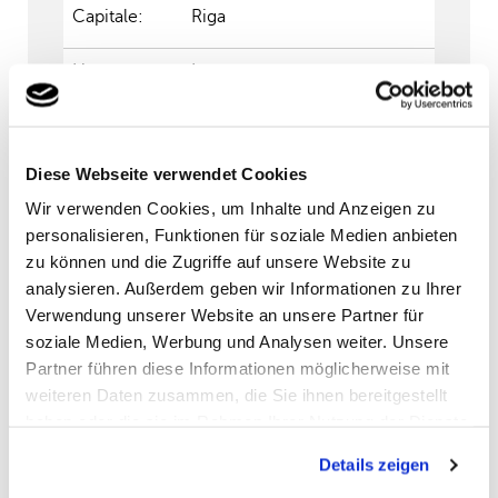
Capitale:
Riga
Lingua
Lettone
ufficiale:
Moneta:
Euro
Diese Webseite verwendet Cookies
Cultura:
tradizione culturale
Wir verwenden Cookies, um Inhalte und Anzeigen zu
caratterizzata da folklore,
personalisieren, Funktionen für soziale Medien anbieten
musica tradizionale da danza
zu können und die Zugriffe auf unsere Website zu
Delizie
Piatti semplici ma gustosi
analysieren. Außerdem geben wir Informationen zu Ihrer
culinarie:
Verwendung unserer Website an unsere Partner für
soziale Medien, Werbung und Analysen weiter. Unsere
Attività:
Visita alle città storiche,
Partner führen diese Informationen möglicherweise mit
escursioni
weiteren Daten zusammen, die Sie ihnen bereitgestellt
haben oder die sie im Rahmen Ihrer Nutzung der Dienste
gesammelt haben. Sie geben Einwilligung zu unseren
Details zeigen
Cookies, wenn Sie unsere Webseite weiterhin nutzen.