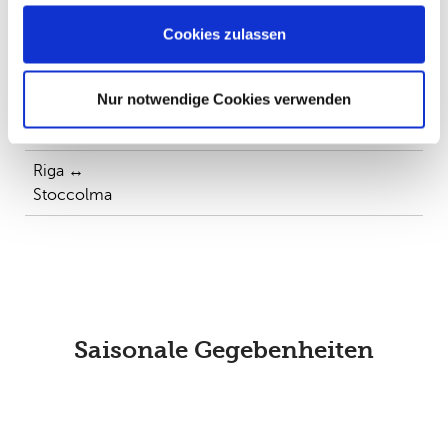
Cookies zulassen
Riga ↔
Liepaja ↔
Ventspils ↔
Riga ↔
Nur notwendige Cookies verwenden
Helsinki
Travemünde
Nynäshamn
Mariehamn
Riga ↔
Stoccolma
Saisonale Gegebenheiten