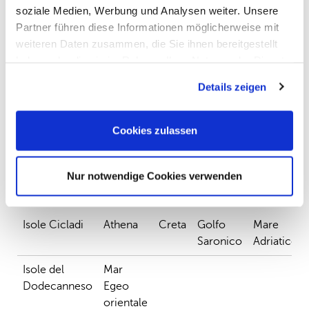
soziale Medien, Werbung und Analysen weiter. Unsere
Partner führen diese Informationen möglicherweise mit
weiteren Daten zusammen, die Sie ihnen bereitgestellt
Percorsi preferiti:
haben oder die sie im Rahmen Ihrer Nutzung der Dienste
gesammelt haben. Sie geben Einwilligung zu unseren
Details zeigen
Cookies, wenn Sie unsere Webseite weiterhin nutzen.
Ancona ↔
Ancona ↔
Brindisi ↔
Igoumenitsa
Patras
Igoumenitsa
Cookies zulassen
Tutte le regioni:
Nur notwendige Cookies verwenden
Isole Cicladi
Athena
Creta
Golfo
Mare
Saronico
Adriatico
Isole del
Mar
Dodecanneso
Egeo
orientale