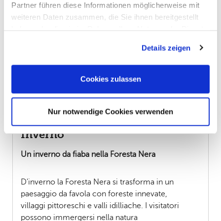
ammirare la sua maestosa architettura e
Partner führen diese Informationen möglicherweise mit
vivere la storia legata a questo luogo.
weiteren Daten zusammen, die Sie ihnen bereitgestellt
Fun Facts
haben oder die sie im Rahmen Ihrer Nutzung der Dienste
gesammelt haben. Sie geben Einwilligung zu unseren
Details zeigen
Cookies, wenn Sie unsere Webseite weiterhin nutzen.
Fatti culturali
Cookies zulassen
Condizioni stagionali
Nur notwendige Cookies verwenden
Inverno
Un inverno da fiaba nella Foresta Nera
D'inverno la Foresta Nera si trasforma in un
paesaggio da favola con foreste innevate,
villaggi pittoreschi e valli idilliache. I visitatori
possono immergersi nella natura