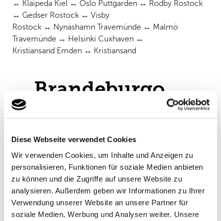
↔ Klaipeda Kiel ↔ Oslo Puttgarden ↔ Rodby Rostock
↔ Gedser Rostock ↔ Visby
Rostock ↔ Nynäshamn Travemünde ↔ Malmö
Travemünde ↔ Helsinki Cuxhaven ↔
Kristiansand Emden ↔ Kristiansand
Porta di
Brandeburgo
La Porta di Brandeburgo è sicuramente
uno dei monumenti più noti della
Germania e
Diese Webseite verwendet Cookies
un simbolo di unità e libertà. Costruita alla
Previous
Next
Wir verwenden Cookies, um Inhalte und Anzeigen zu
fine del XVIII secolo, un tempo segnava
personalisieren, Funktionen für soziale Medien anbieten
l'inizio del viale Unter den Linden e
zu können und die Zugriffe auf unsere Website zu
fungeva da simbolo del potere. Oggi è un
analysieren. Außerdem geben wir Informationen zu Ihrer
importante monumento e una calamita
Verwendung unserer Website an unsere Partner für
per i turisti di tutto il mondo che vogliono
soziale Medien, Werbung und Analysen weiter. Unsere