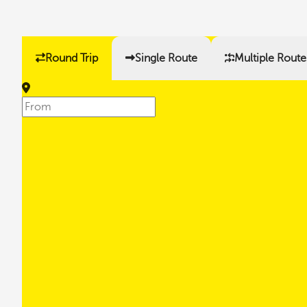
Round Trip
Single Route
Multiple Route