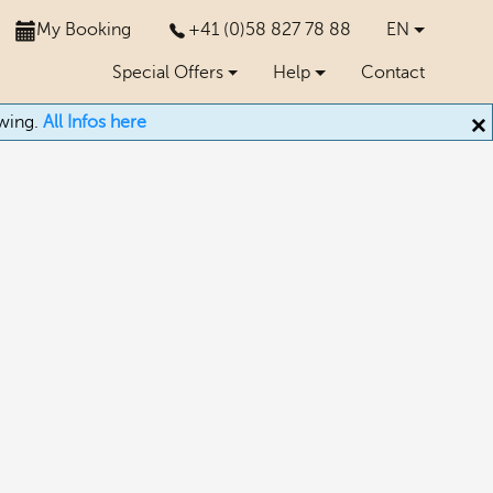
My Booking
+41 (0)58 827 78 88
EN
Special Offers
Help
Contact
owing.
All Infos here