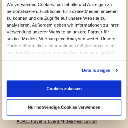
Wir verwenden Cookies, um Inhalte und Anzeigen zu
personalisieren, Funktionen für soziale Medien anbieten
zu können und die Zugriffe auf unsere Website zu
Additional Services
analysieren. Außerdem geben wir Informationen zu Ihrer
Verwendung unserer Website an unsere Partner für
TCS-Website
soziale Medien, Werbung und Analysen weiter. Unsere
TCS Mietfahrzeuge
Partner führen diese Informationen möglicherweise mit
weiteren Daten zusammen, die Sie ihnen bereitgestellt
Camping & Reisen
haben oder die sie im Rahmen Ihrer Nutzung der Dienste
Ferienparks
gesammelt haben. Sie geben Einwilligung zu unseren
Details zeigen
Hausboote
Cookies, wenn Sie unsere Webseite weiterhin nutzen.
Cookies zulassen
Responsible body for the operation of this
Nur notwendige Cookies verwenden
website:
ADAC Travel & Event Mittelrhein GmbH