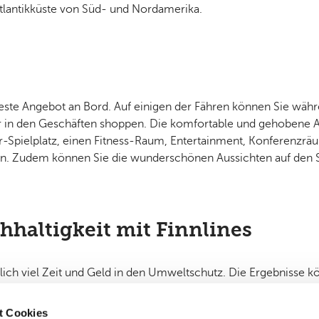
tlantikküste von Süd- und Nordamerika.
beste Angebot an Bord. Auf einigen der Fähren können Sie währ
r in den Geschäften shoppen. Die komfortable und gehobene Au
-Spielplatz, einen Fitness-Raum, Entertainment, Konferenzr
n. Zudem können Sie die wunderschönen Aussichten auf den S
haltigkeit mit Finnlines
hrlich viel Zeit und Geld in den Umweltschutz. Die Ergebnisse k
sstoß der Flotte um ganze 8,3 %. Doch damit nicht genug, den
uzieren. Dazu kombinieren sie ihre Passaagier- und Frachtfäh
t Cookies