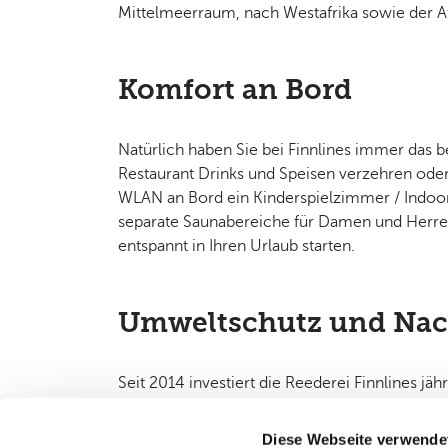
Mittelmeerraum, nach Westafrika sowie der A
Komfort an Bord
Natürlich haben Sie bei Finnlines immer das 
Restaurant Drinks und Speisen verzehren ode
WLAN an Bord ein Kinderspielzimmer / Indoor
separate Saunabereiche für Damen und Herre
entspannt in Ihren Urlaub starten.
Umweltschutz und Nach
Seit 2014 investiert die Reederei Finnlines jä
Entschwefelungsanlagen reduzieren den CO2-A
die Emissionen bis 2050 um ganze 50 % zu red
Diese Webseite verwende