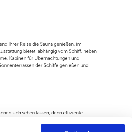
end Ihrer Reise die Sauna genießen, im
sstattung bietet, abhängig vom Schiff, neben
äume, Kabinen für Übernachtungen und
onnenterrassen der Schiffe genießen und
önnen sich sehen lassen, denn effiziente
n Finnlines hat es sich zum Ziel gemacht,
ren und befördern bei jeder Fahrt sowohl