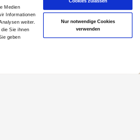
Cookies zulassen
le Medien
ustainable Travel Award“ ein, das
ir Informationen
erien im Vorfeld erfüllt.
Nur notwendige Cookies
Analysen weiter.
verwenden
die Sie ihnen
Sie geben
Verantwortliche Stelle für den Betrieb dieser
Website:
ADAC Travel & Event Mittelrhein GmbH