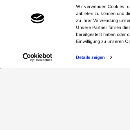
Personen als auch Güter.
Wir verwenden Cookies, um
Die stetige Investition in Energieeffizienz b
anbieten zu können und di
nachhaltiges Reisen auszeichnet. Dafür hat Fin
zu Ihrer Verwendung unser
Mit so viel Komfort, Nachhaltigkeit und Serv
Unsere Partner führen die
bereitgestellt haben oder
Einwilligung zu unseren C
Fähren
Details zeigen
Home
Buchungshilfe
FAQ
Zahlungsarten