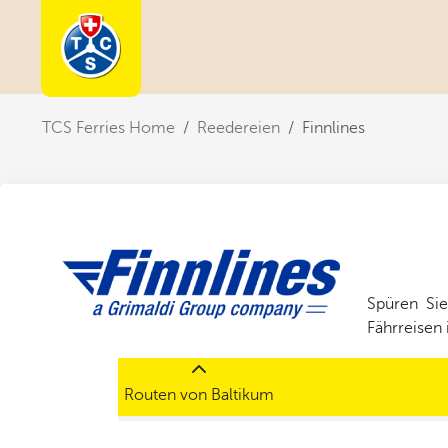
You are here:
TCS Ferries Home
Reedereien
Finnlines
Spüren Sie
Fährreisen 
Routen von Baltikum