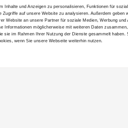
 Inhalte und Anzeigen zu personalisieren, Funktionen für sozia
rachte dem Fährunternehmen eine Auszeichnung mit dem Label „S
e Zugriffe auf unsere Website zu analysieren. Außerdem geben w
nlines kulturelle, ökologische, ökonomische sowie soziale Krit
er Website an unsere Partner für soziale Medien, Werbung und 
ice können Sie Ihre Reise ganz unbeschwert genießen.
se Informationen möglicherweise mit weiteren Daten zusammen, 
 die sie im Rahmen Ihrer Nutzung der Dienste gesammelt haben. 
ookies, wenn Sie unsere Webseite weiterhin nutzen.
Weitere TCS-Services
TCS-Website
TCS Mietfahrzeuge
Camping & Reisen
Ferienparks
Hausboote