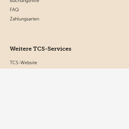
Buchungshilfe
FAQ
Zahlungsarten
Weitere TCS-Services
TCS-Website
TCS Mietfahrzeuge
Camping & Reisen
Ferienparks
Hausboote