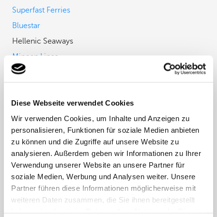
Superfast Ferries
Bluestar
Hellenic Seaways
Minoan Lines
Seajets
Diese Webseite verwendet Cookies
Alle Wichtigen Hinweise für das
Wir verwenden Cookies, um Inhalte und Anzeigen zu
Verladen von AFVs
personalisieren, Funktionen für soziale Medien anbieten
zu können und die Zugriffe auf unsere Website zu
Beim Verladen von alternativen Kraftstofffahrzeugen
analysieren. Außerdem geben wir Informationen zu Ihrer
(AFVs) gibt es mehrere wichtige Punkte zu beachten,
Verwendung unserer Website an unsere Partner für
um die Sicherheit an Bord zu gewährleisten. Zunächst
soziale Medien, Werbung und Analysen weiter. Unsere
müssen der Typ und die Position der Fahrzeuge an
Partner führen diese Informationen möglicherweise mit
Bord exakt aufgezeichnet und sichtbar markiert
weiteren Daten zusammen, die Sie ihnen bereitgestellt
werden. Für rein elektrische oder wiederaufladbare
haben oder die sie im Rahmen Ihrer Nutzung der Dienste
Hybridfahrzeuge ist eine Temperaturregelung der