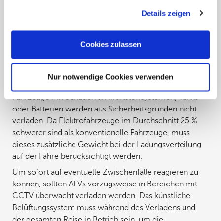
gesammelt haben. Sie geben Einwilligung zu unseren
Batterien erforderlich, um Überhitzung zu vermeiden.
Details zeigen
Cookies, wenn Sie unsere Webseite weiterhin nutzen.
Des Weiteren darf der Ladezustand der Batterien 40 %
der Gesamtkapazität nicht überschreiten, um die
Cookies zulassen
Sicherheit zu gewährleisten. Fahrzeuge mit Flüssig-
oder Erdgas dürfen nur mit maximal 50 % gefüllten
Tanks verladen werden, um das Risiko von Lecks und
Nur notwendige Cookies verwenden
Explosionen zu minimieren.
Fahrzeuge mit Schäden an Kraftstoffsystemen, Tanks
oder Batterien werden aus Sicherheitsgründen nicht
verladen. Da Elektrofahrzeuge im Durchschnitt 25 %
schwerer sind als konventionelle Fahrzeuge, muss
dieses zusätzliche Gewicht bei der Ladungsverteilung
auf der Fähre berücksichtigt werden.
Um sofort auf eventuelle Zwischenfälle reagieren zu
können, sollten AFVs vorzugsweise in Bereichen mit
CCTV überwacht verladen werden. Das künstliche
Belüftungssystem muss während des Verladens und
der gesamten Reise in Betrieb sein, um die